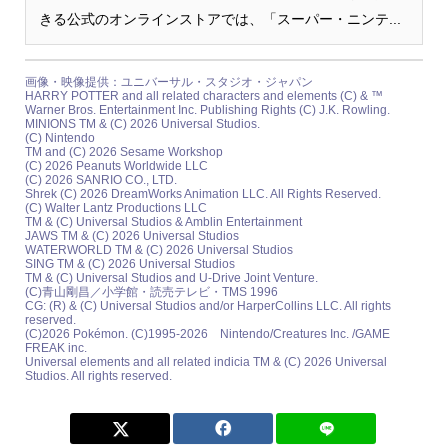
きる公式のオンラインストアでは、「スーパー・ニンテ...
画像・映像提供：ユニバーサル・スタジオ・ジャパン
HARRY POTTER and all related characters and elements (C) & ™
Warner Bros. Entertainment Inc. Publishing Rights (C) J.K. Rowling.
MINIONS TM & (C) 2026 Universal Studios.
(C) Nintendo
TM and (C) 2026 Sesame Workshop
(C) 2026 Peanuts Worldwide LLC
(C) 2026 SANRIO CO., LTD.
Shrek (C) 2026 DreamWorks Animation LLC. All Rights Reserved.
(C) Walter Lantz Productions LLC
TM & (C) Universal Studios & Amblin Entertainment
JAWS TM & (C) 2026 Universal Studios
WATERWORLD TM & (C) 2026 Universal Studios
SING TM & (C) 2026 Universal Studios
TM & (C) Universal Studios and U-Drive Joint Venture.
(C)青山剛昌／小学館・読売テレビ・TMS 1996
CG: (R) & (C) Universal Studios and/or HarperCollins LLC. All rights
reserved.
(C)2026 Pokémon. (C)1995-2026 Nintendo/Creatures Inc. /GAME
FREAK inc.
Universal elements and all related indicia TM & (C) 2026 Universal
Studios. All rights reserved.