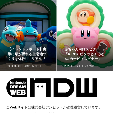
スピナー
どうぶつたちと楽しむ12
「星たべよ」
ピタッとくるる
色のコスメ「ポンデクル
ン」のハロウ
ピナー」...
ール どうぶつの森 マル...
ンが登場！8月
ズ情報
2026.08.06
グッズ情報
2026.08.06
グッ
当Webサイトは株式会社アンビットが管理運営しています。