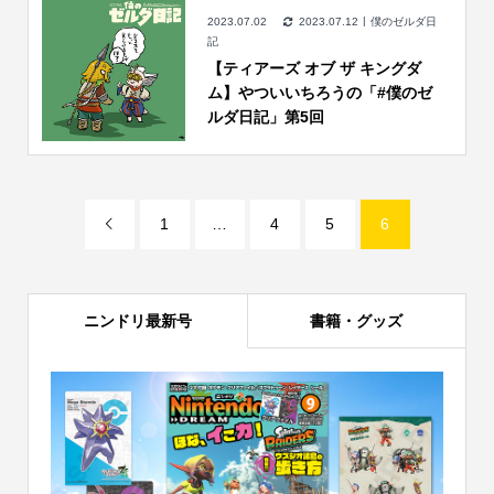
2023.07.02
2023.07.12
僕のゼルダ日
記
【ティアーズ オブ ザ キングダ
ム】やついいちろうの「#僕のゼ
ルダ日記」第5回
1
…
4
5
6

ニンドリ最新号
書籍・グッズ