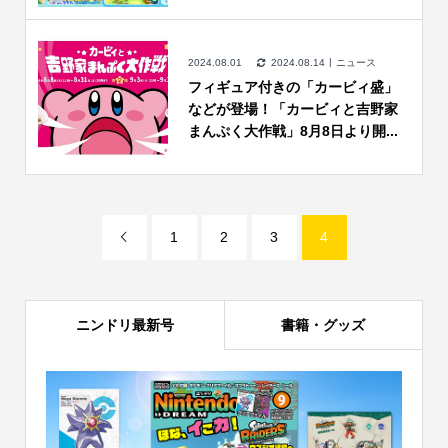
2024.08.01
2024.08.14
ニュース
フィギュア付きの「カービィ盛」
などが登場！「カービィと吉野家
まんぷく大作戦」8月8日より開...
1
2
3
4

ニンドリ最新号
書籍・グッズ