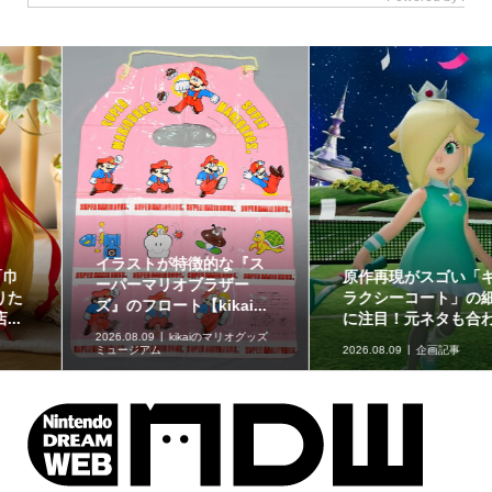
イラストが特徴的な『ス
原作再現がスゴい「ギャ
ーパーマリオブラザー
ラクシーコート」の細部
ズ』のフロート【kikai...
に注目！元ネタも合わ...
2026.08.09
kikaiのマリオグッズ
ミュージアム
2026.08.09
企画記事