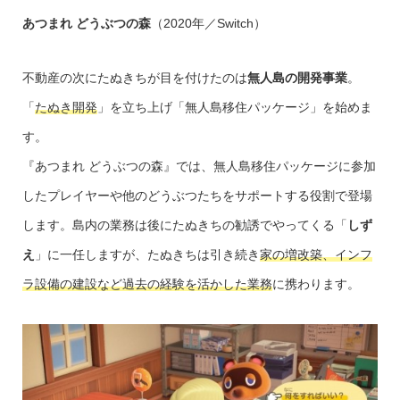
あつまれ どうぶつの森
（2020年／Switch）
不動産の次にたぬきちが目を付けたのは
無人島の開発事業
。
「
たぬき開発
」を立ち上げ「無人島移住パッケージ」を始めま
す。
『あつまれ どうぶつの森』では、無人島移住パッケージに参加
したプレイヤーや他のどうぶつたちをサポートする役割で登場
します。島内の業務は後にたぬきちの勧誘でやってくる「
しず
え
」に一任しますが、たぬきちは引き続き
家の増改築、インフ
ラ設備の建設など過去の経験を活かした業務
に携わります。