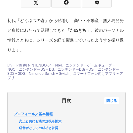
初代『どうぶつの森』から登場し、商い・不動産・無人島開発
と多岐にわたって活躍してきた
「たぬきち」
。彼のパーソナル
情報とともに、シリーズを経て躍進していったようすを振り返
ります。
[ハード略称] NINTENDO 64＝N64、ニンテンドーゲームキューブ＝
NGC、ニンテンドーDS＝DS、ニンテンドーDSi＝DSi、ニンテンドー
3DS＝3DS、Nintendo Switch＝Switch、スマートフォン向けアプリ＝ア
プリ
目次
閉じる
プロフィール／基本情報
売上と共にお店の規模も拡大
経営者としての成功と苦労