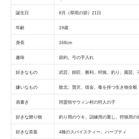
誕生日
8月（翠雨の節）21日
年齢
19歳
身長
168cm
趣味
節約、弓の手入れ
好きなもの
武芸、師匠、勝利、狩猟、釣り、園芸、
嫌いなもの
敗北、贅沢、借金、毒を持つ生き物全般
肩書き
同盟領サウィン村の狩人の子
好きな贈り物
釣り用のウキ、訓練用の重し、狩猟用の
好きな茶葉
4種のスパイスティー、ハーブティ