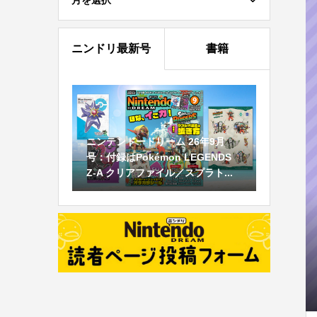
月を選択
ニンドリ最新号
書籍
ニンテンドードリーム 26年9月
号：付録はPokémon LEGENDS
Z-A クリアファイル／スプラト...