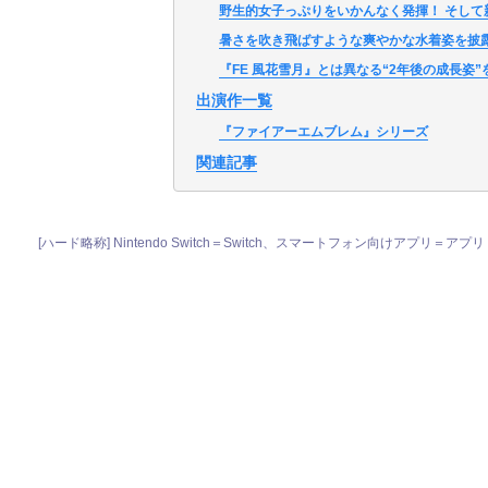
野生的女子っぷりをいかんなく発揮！ そして
暑さを吹き飛ばすような爽やかな水着姿を披
『FE 風花雪月』とは異なる“2年後の成長姿”
出演作一覧
『ファイアーエムブレム』シリーズ
関連記事
[ハード略称] Nintendo Switch＝Switch、スマートフォン向けアプリ＝アプリ