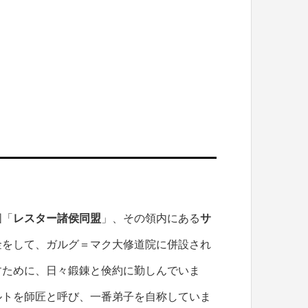
国「
レスター諸侯同盟
」、その領内にある
サ
金をして、ガルグ＝マク大修道院に併設され
すために、日々鍛錬と倹約に勤しんでいま
ルトを師匠と呼び、一番弟子を自称していま