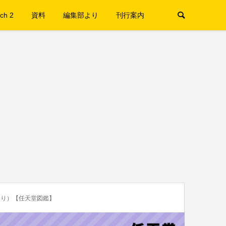
ch 2
資料
編集部より
刊行案内
より）【任天堂図鑑】