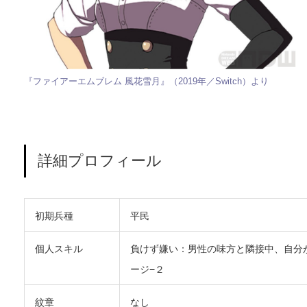
『ファイアーエムブレム 風花雪月』（2019年／Switch）より
詳細プロフィール
初期兵種
平民
個人スキル
負けず嫌い：男性の味方と隣接中、自分
ージ−２
紋章
なし