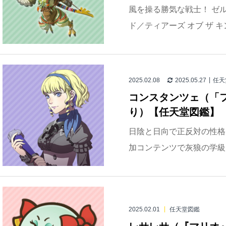
風を操る勝気な戦士！ ゼル
ド／ティアーズ オブ ザ 
2025.02.08
2025.05.27
任天
コンスタンツェ（「
り）【任天堂図鑑】
日陰と日向で正反対の性格に
加コンテンツで灰狼の学級
2025.02.01
任天堂図鑑