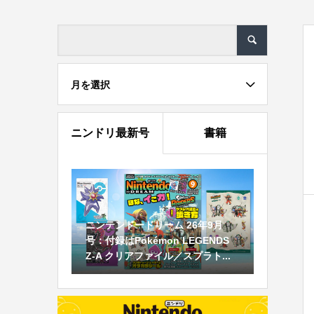
月を選択
ニンドリ最新号
書籍
ニンテンドードリーム 26年9月
号：付録はPokémon LEGENDS
Z-A クリアファイル／スプラト...