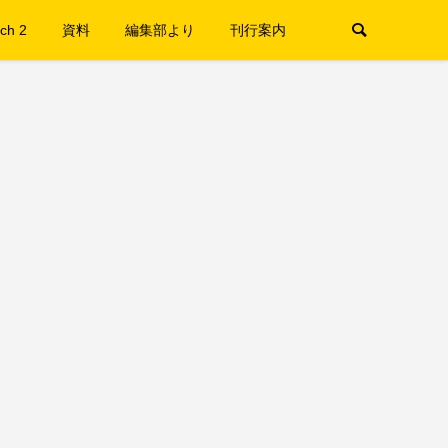
ch 2
資料
編集部より
刊行案内