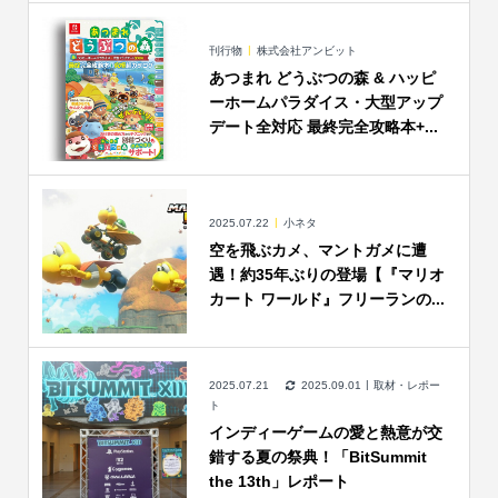
刊行物
株式会社アンビット
あつまれ どうぶつの森 & ハッピ
ーホームパラダイス・大型アップ
デート全対応 最終完全攻略本+...
2025.07.22
小ネタ
空を飛ぶカメ、マントガメに遭
遇！約35年ぶりの登場【『マリオ
カート ワールド』フリーランの...
2025.07.21
2025.09.01
取材・レポー
ト
インディーゲームの愛と熱意が交
錯する夏の祭典！「BitSummit
the 13th」レポート