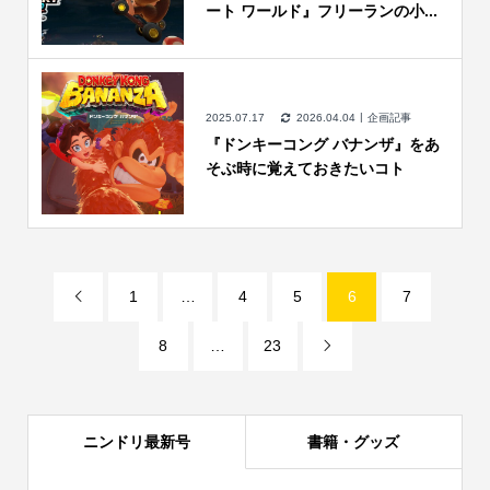
ート ワールド』フリーランの小...
2025.07.17
2026.04.04
企画記事
『ドンキーコング バナンザ』をあ
そぶ時に覚えておきたいコト
1
…
4
5
6
7

8
…
23

ニンドリ最新号
書籍・グッズ