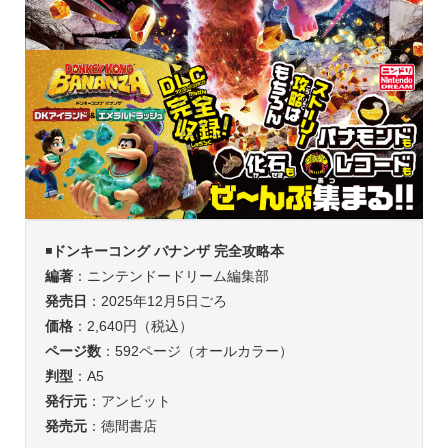
◾️
ドンキーコング バナンザ 完全攻略本
編著
：ニンテンドードリーム編集部
発売日
：2025年12月5日ごろ
価格
：2,640円（税込）
ページ数
：592ページ（オールカラー）
判型
：A5
発行元
：アンビット
発売元
：徳間書店