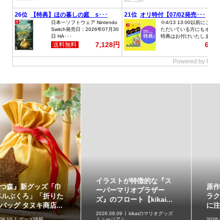
イラストが特徴的な『ス
原作再現がスゴい「ギャ
ーパーマリオブラザー
ラクシーコート」の細部
ズ』のフロート【kikai...
に注目！元ネタも合わ...
2026.08.09
kikaiのマリオグッズ
ミュージアム
2026.08.09
企画記事