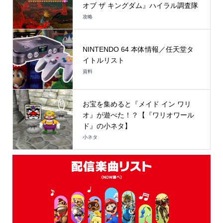
オブ ザ キングダム』ハイラル調査隊
攻略
NINTENDO 64 本体情報／任天堂タ
イトルリスト
資料
お宝を集めると『メイド イン ワリ
オ』が遊べた！？【『ワリオワール
ド』の小ネタ】
小ネタ