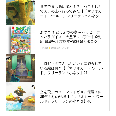
世界で最も高い場所！？「ハテナしん
でん」の上へ行ってみた【『マリオカ
ート ワールド』フリーランの小ネタ...
あつまれ どうぶつの森 & ハッピーホー
ムパラダイス・大型アップデート全対
応 最終完全攻略本+究極超カタログ
刊行物
株式会社アンビット
「ロゼッタてんもんだい」に飾られて
いる絵は何？【『マリオカート ワール
ド』フリーランの小ネタ】21
空を飛ぶカメ、マントガメに遭遇！約
35年ぶりの登場【『マリオカート ワー
ルド』フリーランの小ネタ】48