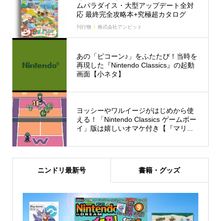
ムパラダイス・大型アップデート全対
応 最終完全攻略本+究極超カタログ
刊行物
株式会社アンビット
あの「ピコーン♪」をふたたび！当時を
再現した『Nintendo Classics』の起動
画面【小ネタ】
ヨッシーやワルイージがはじめから使
える！「Nintendo Classics ゲームボー
イ」版は嬉しいオマケ付き【『マリ...
ニンドリ最新号
書籍・グッズ