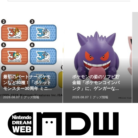
ポケモンの姿のソフビ貯
8月7日より事前抽選開
金箱「ポケモンコインバ
始！ 高知県にて「N響メ
ンク」に、ゲンガーな...
ンバーによるポケモン...
2026.08.07
グッズ情報
2026.08.07
イベント情報