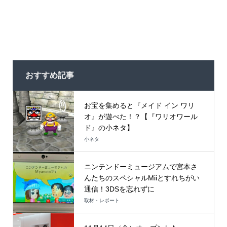
おすすめ記事
お宝を集めると『メイド イン ワリ
オ』が遊べた！？【『ワリオワール
ド』の小ネタ】
小ネタ
ニンテンドーミュージアムで宮本さ
んたちのスペシャルMiiとすれちがい
通信！3DSを忘れずに
取材・レポート