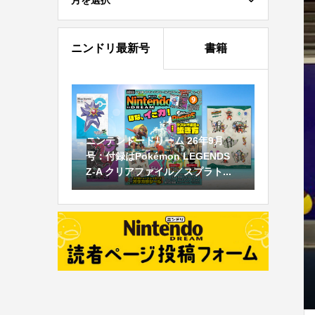
月を選択
ニンドリ最新号
書籍
ニンテンドードリーム 26年9月
号：付録はPokémon LEGENDS
Z-A クリアファイル／スプラト...