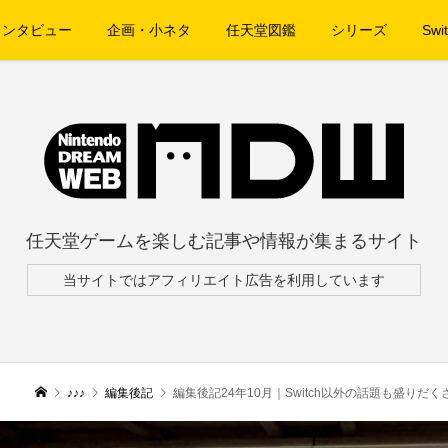
インタビュー
企画・小ネタ
任天堂図鑑
シリーズ
Swit
任天堂ゲームを楽しむ記事や情報が集まるサイト
当サイトではアフィリエイト広告を利用しています
♪♪♪
編集後記
編集後記24年10月｜Switch以外の話題も盛り