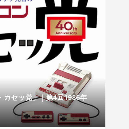
カセッ党」｜第4回1986年