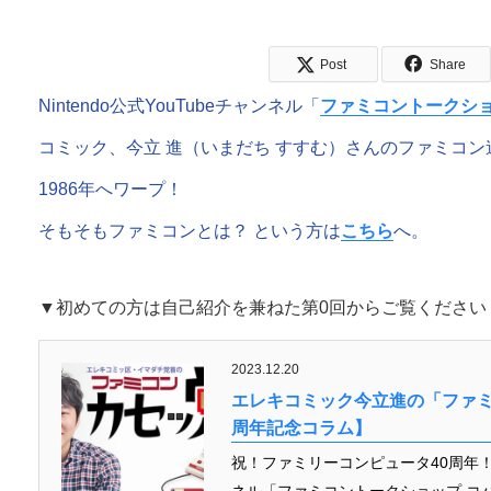
Post
Share
Nintendo公式YouTubeチャンネル「
ファミコントークショ
コミック、今立 進（いまだち すすむ）さんのファミコン
1986年へワープ！
そもそもファミコンとは？ という方は
こちら
へ。
▼初めての方は自己紹介を兼ねた第0回からご覧ください
2023.12.20
エレキコミック今立進の「ファミ
周年記念コラム】
祝！ファミリーコンピュータ40周年！ と
ネル「ファミコントークショップ コバ