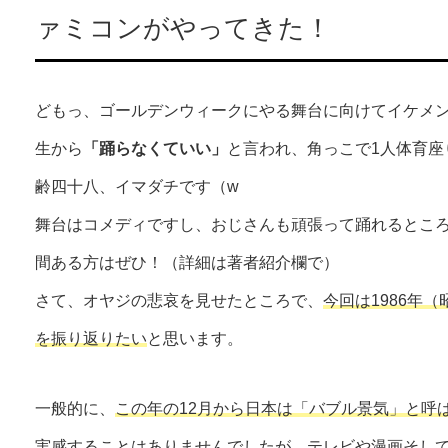
ァミコンがやってきた！
どもっ、ゴールデンウィークにやる舞台に向けてイケメ
生から
「踊らなくていい」
と言われ、角っこで1人体育座
齢四十八、イマダチです（w
舞台はコメディですし、おじさんも頑張って踊れるとこ
間ある方はぜひ！（詳細は著者紹介欄で）
さて、オヤジの悲哀を見せたところで、
今回は1986年
を振り返りたい
と思います。
一般的に、
この年の12月から日本は「バブル景気」と呼
実感することはありませんでしたが、テレビや漫画そし