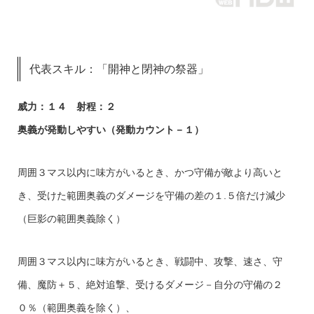
代表スキル：「開神と閉神の祭器」
威力：１４ 射程：２
奥義が発動しやすい（発動カウント－１）
周囲３マス以内に味方がいるとき、かつ守備が敵より高いと
き、受けた範囲奥義のダメージを守備の差の１.５倍だけ減少
（巨影の範囲奥義除く）
周囲３マス以内に味方がいるとき、戦闘中、攻撃、速さ、守
備、魔防＋５、絶対追撃、受けるダメージ－自分の守備の２
０％（範囲奥義を除く）、