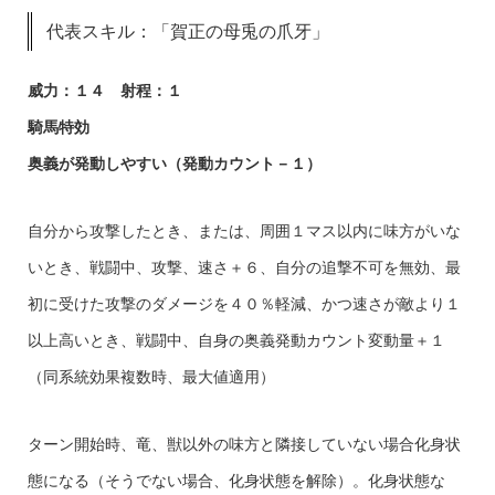
代表スキル：「賀正の母兎の爪牙」
威力：１４ 射程：１
騎馬特効
奥義が発動しやすい（発動カウント－１）
自分から攻撃したとき、または、周囲１マス以内に味方がいな
いとき、戦闘中、攻撃、速さ＋６、自分の追撃不可を無効、最
初に受けた攻撃のダメージを４０％軽減、かつ速さが敵より１
以上高いとき、戦闘中、自身の奥義発動カウント変動量＋１
（同系統効果複数時、最大値適用）
ターン開始時、竜、獣以外の味方と隣接していない場合化身状
態になる（そうでない場合、化身状態を解除）。化身状態な