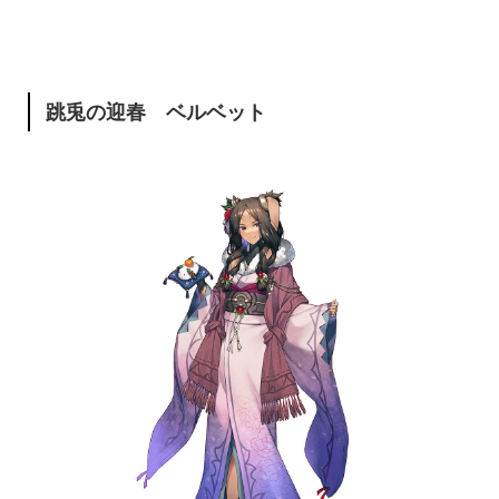
跳兎の迎春 ベルベット