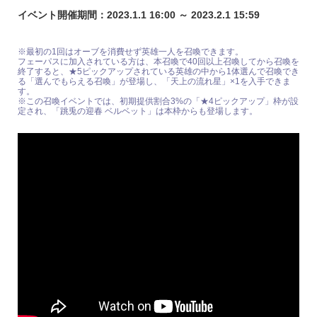
イベント開催期間：2023.1.1 16:00 ～ 2023.2.1 15:59
※最初の1回はオーブを消費せず英雄一人を召喚できます。
フェーパスに加入されている方は、本召喚で40回以上召喚してから召喚を
終了すると、★5ピックアップされている英雄の中から1体選んで召喚でき
る「選んでもらえる召喚」が登場し、「天上の流れ星」×1を入手できま
す。
※この召喚イベントでは、初期提供割合3%の「★4ピックアップ」枠が設
定され、「跳兎の迎春 ベルベット」は本枠からも登場します。