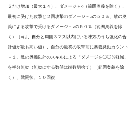
５だけ増加（最大１４）、ダメージ＋○（範囲奥義を除く）、
最初に受けた攻撃と２回攻撃のダメージ－○の５０％、敵の奥
義による攻撃で受けるダメージ－○の５０％（範囲奥義を除
く）（○は、自分と周囲３マス以内にいる味方のうち強化の合
計値が最も高い値）、自分の最初の攻撃前に奥義発動カウント
－１、敵の奥義以外のスキルによる「ダメージを◯◯％軽減」
を半分無効（無効にする数値は端数切捨て）（範囲奥義を除
く）、戦闘後、１０回復