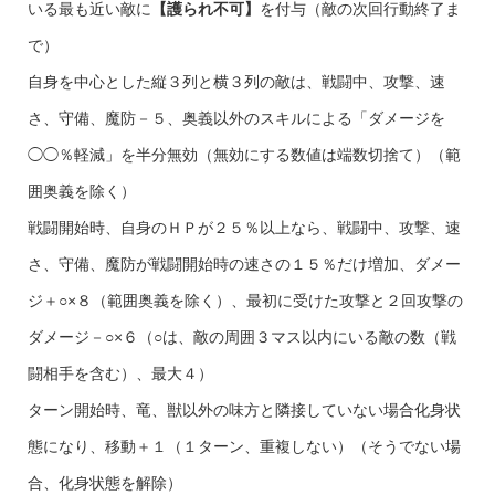
いる最も近い敵に
【護られ不可】
を付与（敵の次回行動終了ま
で）
自身を中心とした縦３列と横３列の敵は、戦闘中、攻撃、速
さ、守備、魔防－５、奥義以外のスキルによる「ダメージを
◯◯％軽減」を半分無効（無効にする数値は端数切捨て）（範
囲奥義を除く）
戦闘開始時、自身のＨＰが２５％以上なら、戦闘中、攻撃、速
さ、守備、魔防が戦闘開始時の速さの１５％だけ増加、ダメー
ジ＋○×８（範囲奥義を除く）、最初に受けた攻撃と２回攻撃の
ダメージ－○×６（○は、敵の周囲３マス以内にいる敵の数（戦
闘相手を含む）、最大４）
ターン開始時、竜、獣以外の味方と隣接していない場合化身状
態になり、移動＋１（１ターン、重複しない）（そうでない場
合、化身状態を解除）