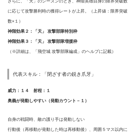
さらに、「天」のシーズンのとき、神階英雄自身の限界突破数
に応じて攻撃勝利時の獲得レートが上昇。（上昇値：限界突破
数×１）
神階効果２：「天」 攻撃部隊特別枠
神階効果３：「天」 攻撃部隊増援枠
（※詳細は、「飛空城 攻撃部隊編成」のヘルプに記載）
代表スキル：「閉ざす者の鋭き爪牙」
威力：１４ 射程：１
奥義が発動しやすい（発動カウント－１）
自身の戦闘時、敵の護り手は発動しない
行動後（再移動が発動した時は再移動後）、周囲５マス以内に