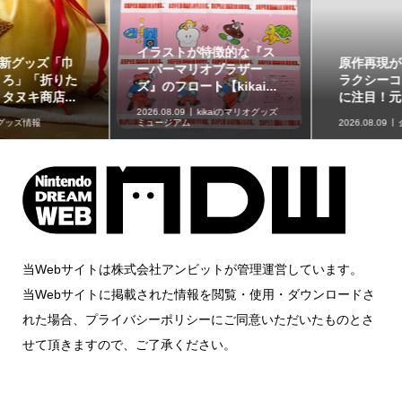
イラストが特徴的な『ス
原作再現がスゴい「ギャ
ーパーマリオブラザー
ラクシーコート」の細部
ズ』のフロート【kikai...
に注目！元ネタも合わ...
2026.08.09
kikaiのマリオグッズ
ミュージアム
2026.08.09
企画記事
当Webサイトは株式会社アンビットが管理運営しています。
当Webサイトに掲載された情報を閲覧・使用・ダウンロードさ
れた場合、プライバシーポリシーにご同意いただいたものとさ
せて頂きますので、ご了承ください。