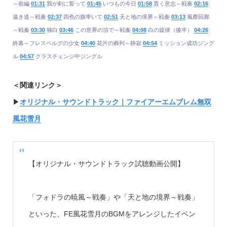
～前編
01:31
我が剣に誓って
01:45
いつもの今日
01:58
貫く意志～戦奏
02:16
遠き道～戦奏
02:37
四色の旗率いて
02:51
天と地の境界～戦奏
03:13
風塵回廊
～戦奏
03:30
独白
03:46
この世界の頂で～戦奏
04:08
白の旋律（後半）
04:26
終幕～フレスベルグの少女
04:40
花片の葬列～静寂
04:54
ミッション成功ジング
ル
04:57
クラスチェンジ中ジングル
＜関連リンク＞
▶︎
オリジナル・サウンドトラック｜ファイアーエムブレム無双
風花雪月
【オリジナル・サウンドトラック試聴動画公開】
「フォドラの暁風～戦奏」や「天と地の境界～戦奏」
といった、FE風花雪月のBGMをアレンジしたイベン