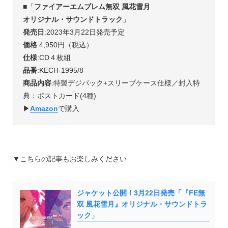
■
「
ファイアーエムブレム無双 風花雪月
オリジナル・サウンドトラック
」
発売日
:2023年3月22日発売予定
価格
:4,950円（税込）
仕様
:CD４枚組
品番
:KECH-1995/8
商品内容
:特製デジパック+スリーブケース仕様／封入特
典：ポストカード(4種)
▶︎
Amazon
で購入
▼こちらの記事もお楽しみください
ジャケット公開！3月22日発売「『FE無
双 風花雪月』オリジナル・サウンドトラ
ック」