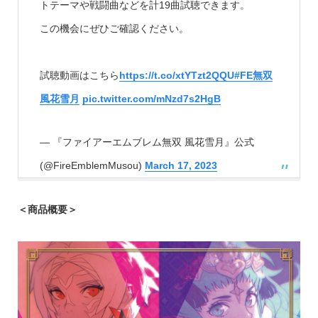
トテーマや戦闘曲などを計19曲試聴できます。
この機会にぜひご確認ください。
試聴動画はこちら
https://t.co/xtYTzt2QQU
#FE無双
風花雪月
pic.twitter.com/mNzd7s2HgB
— 『ファイアーエムブレム無双 風花雪月』公式
(@FireEmblemMusou)
March 17, 2023
＜商品概要＞