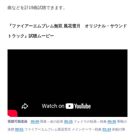
曲などを計19曲試聴できます。
『ファイアーエムブレム無双 風花雪月 オリジナル・サウンド
トラック』試聴ムービー
視聴可能楽曲
00
:
00
開幕～炎の紋章
00:15
フォドラの暁風～戦奏
00:36
軍靴の
道標
00:51
ファイアーエムブレム風花雪月 メインテーマ～戦奏
01:14
赤焔の陣