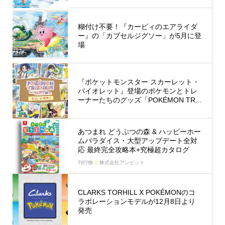
糊付け不要！『カービィのエアライダ
ー』の「カブセルジグソー」が5月に登
場
『ポケットモンスター スカーレット・
バイオレット』登場のポケモンとトレ
ーナーたちのグッズ「POKÉMON TR...
あつまれ どうぶつの森 & ハッピーホー
ムパラダイス・大型アップデート全対
応 最終完全攻略本+究極超カタログ
刊行物
株式会社アンビット
CLARKS TORHILL X POKÉMONのコ
ラボレーションモデルが12月8日より
発売