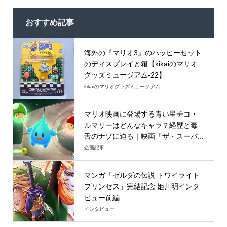
おすすめ記事
海外の『マリオ3』のハッピーセット
のディスプレイと箱【kikaiのマリオ
グッズミュージアム-22】
kikaiのマリオグッズミュージアム
マリオ映画に登場する青い星チコ・
ルマリーはどんなキャラ？経歴と毒
舌のナゾに迫る｜映画「ザ・スーパ...
企画記事
マンガ「ゼルダの伝説 トワイライト
プリンセス」完結記念 姫川明インタ
ビュー前編
インタビュー