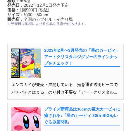
種類
：全5種
発売日
：2022年12月1日発売予定
価格
：1回500円 (税込)
サイズ
：約30～50mm
販売店
：全国のカプセルトイ売り場
※発売日は地域により多少異なる場合があります。
2023年2月〜3月発売の「星のカービィ」
アートクリスタルジグソーのラインナッ
プをチェック！
エンスカイが発売・展開している、光を通す透明ピースで
パチパチとはまる、のり付け不要な「アートクリスタル...
プライズ新商品は30cmの巨大カービィに
癒される♪「星のカービィ 30th BIGぬい
ぐるみ第5弾」