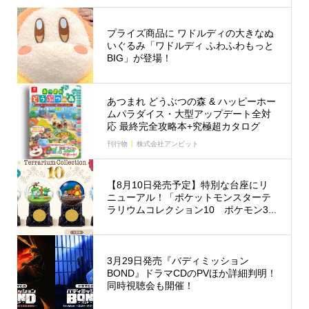
プライズ商品に ワドルディの大きなぬ
いぐるみ「ワドルディ ふわふわもっと
BIG」が登場！
あつまれ どうぶつの森 & ハッピーホー
ムパラダイス・大型アップデート全対
応 最終完全攻略本+究極超カタログ
刊行物
株式会社アンビット
【8月10日発売予定】特別な台座にリ
ニューアル！「ポケットモンスターテ
ラリウムコレクション10 ポケモン3...
3月29日発売『バディミッション
BOND』ドラマCDのPVほか詳細判明！
同時視聴会も開催！