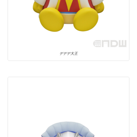
デデデ大王