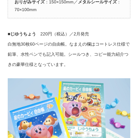
おりがみサイズ
：150×150mm／
メタルシールサイズ
：
70×100mm
■じゆうちょう
220円（税込）／2月発売
白無地30枚60ページの自由帳。なまえの欄はコートレス仕様で
鉛筆、水性ペンでも記入可能。シールつき、コピー能力紹介つ
きの豪華仕様となっています。