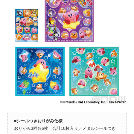
■
シールつきおりがみ仕様
おりがみ3柄各6枚 合計18枚入り／メタルシールつき