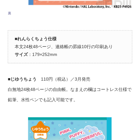
裏
■
れんらくちょう仕様
本文24枚48ページ、連絡帳の罫線10行の印刷あり
サイズ
：179×252mm
■じゆうちょう
110円（税込）／3月発売
白無地24枚48ページの自由帳。なまえの欄はコートレス仕様で
鉛筆、水性ペンでも記入可能です。