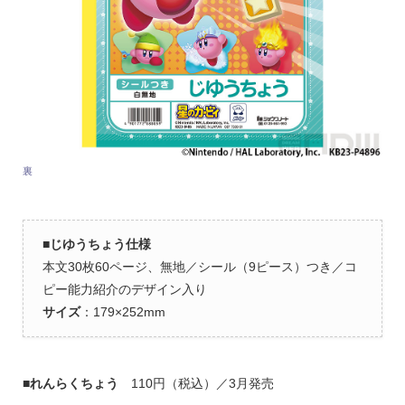
裏
■
じゆうちょう仕様
本文30枚60ページ、無地／シール（9ピース）つき／コ
ピー能力紹介のデザイン入り
サイズ
：179×252mm
■
れんらくちょう
110円（税込）／3月発売