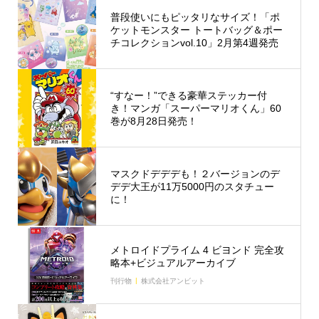
普段使いにもピッタリなサイズ！「ポ
ケットモンスター トートバッグ＆ポー
チコレクションvol.10」2月第4週発売
“すなー！”できる豪華ステッカー付
き！マンガ「スーパーマリオくん」60
巻が8月28日発売！
マスクドデデデも！２バージョンのデ
デデ大王が11万5000円のスタチュー
に！
メトロイドプライム 4 ビヨンド 完全攻
略本+ビジュアルアーカイブ
刊行物
株式会社アンビット