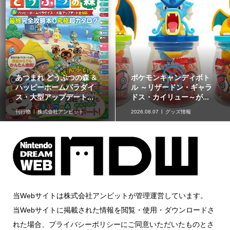
あつまれ どうぶつの森 &
ポケモンキャンディボト
ハッピーホームパラダイ
ル ～リザードン・ギャラ
ス・大型アップデート...
ドス・カイリュー～が...
刊行物
株式会社アンビット
2026.08.07
グッズ情報
当Webサイトは株式会社アンビットが管理運営しています。
当Webサイトに掲載された情報を閲覧・使用・ダウンロードさ
れた場合、プライバシーポリシーにご同意いただいたものとさ