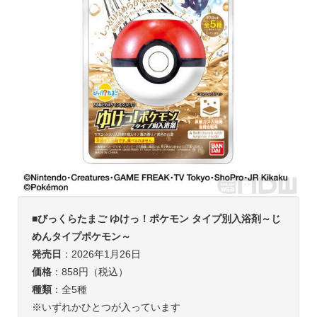
■
びっくらたまご ゆけっ！ポケモン タイプ別入浴剤～
じ
めん
タイプポケモン～
発売日
：2026年1月26日
価格
：858円（税込）
種類
：全5種
※いずれかひとつが入っています