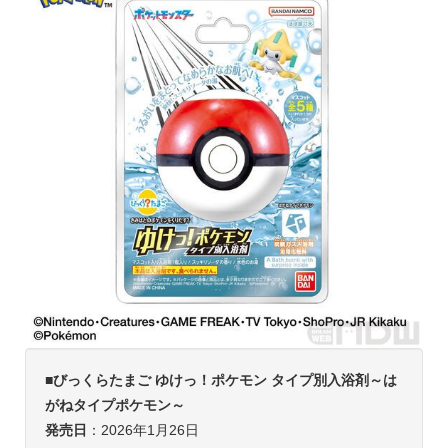
■
びっくらたまご ゆけっ！ポケモン タイプ別入浴剤～
は
がね
タイプポケモン～
発売日
：2026年1月26日