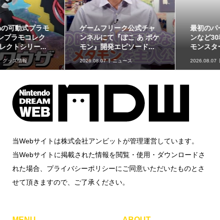
ゲームフリーク公式チャ
最初のパートナーポケモ
ンネルにて『ぽこ あ ポケ
ンなど30種！「ポケット
モン』開発エピソード...
モンスター30周年 ミニ...
2026.08.07
ニュース
2026.08.07
グッズ情報
当Webサイトは株式会社アンビットが管理運営しています。
当Webサイトに掲載された情報を閲覧・使用・ダウンロードさ
れた場合、プライバシーポリシーにご同意いただいたものとさ
せて頂きますので、ご了承ください。
MENU
ABOUT