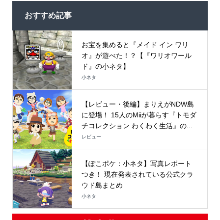
おすすめ記事
お宝を集めると『メイド イン ワリ
オ』が遊べた！？【『ワリオワール
ド』の小ネタ】
小ネタ
【レビュー・後編】まりえがNDW島
に登場！ 15人のMiiが暮らす『トモダ
チコレクション わくわく生活』の...
レビュー
【ぽこポケ：小ネタ】写真レポート
つき！ 現在発表されている公式クラ
ウド島まとめ
小ネタ