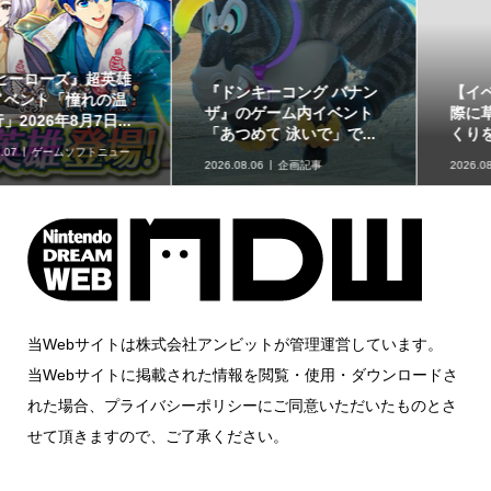
【イベントレポート】実
赤ちゃん向けスピナー
際に草が揺れる生息地づ
「KIRBY ピタッとくるる
くりを体験!!「リアル『...
ん♪カービィスピナー」...
2026.08.06
取材・レポート
2026.08.06
グッズ情報
当Webサイトは株式会社アンビットが管理運営しています。
当Webサイトに掲載された情報を閲覧・使用・ダウンロードさ
れた場合、プライバシーポリシーにご同意いただいたものとさ
せて頂きますので、ご了承ください。