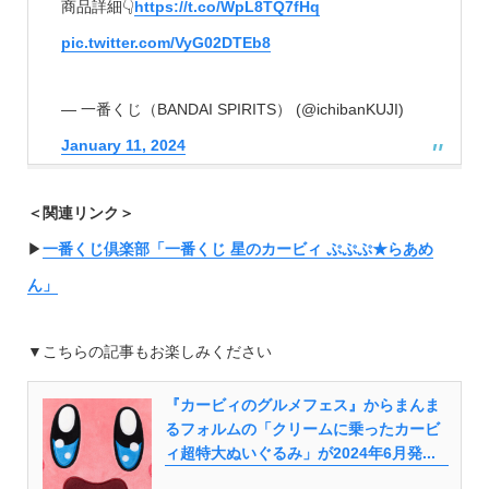
商品詳細👇
https://t.co/WpL8TQ7fHq
pic.twitter.com/VyG02DTEb8
— 一番くじ（BANDAI SPIRITS） (@ichibanKUJI)
January 11, 2024
＜関連リンク＞
▶︎
一番くじ倶楽部「一番くじ 星のカービィ ぷぷぷ★らあめ
ん」
▼こちらの記事もお楽しみください
『カービィのグルメフェス』からまんま
るフォルムの「クリームに乗ったカービ
ィ超特大ぬいぐるみ」が2024年6月発...