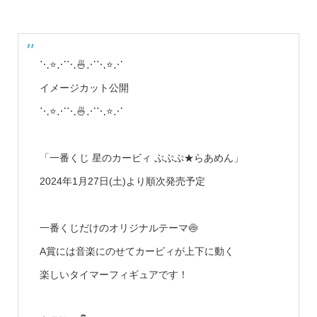
⋱⭐⋰⋱🍜⋰⋱⭐⋰
イメージカット公開
⋱⭐⋰⋱🍜⋰⋱⭐⋰
「一番くじ 星のカービィ ぷぷぷ★らあめん」
2024年1月27日(土)より順次発売予定
一番くじだけのオリジナルテーマ🍥
A賞には音楽にのせてカービィが上下に動く
楽しいタイマーフィギュアです！