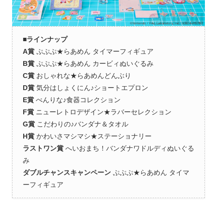
■
ラインナップ
A賞
ぷぷぷ★らあめん タイマーフィギュア
B賞
ぷぷぷ★らあめん カービィぬいぐるみ
C賞
おしゃれな★らあめんどんぶり
D賞
気分はしょくにん♪ショートエプロン
E賞
べんりな♪食器コレクション
F賞
ニューレトロデザイン★ラバーセレクション
G賞
こだわりの♪バンダナ＆タオル
H賞
かわいさマシマシ★ステーショナリー
ラストワン賞
へいおまち！バンダナワドルディぬいぐる
み
ダブルチャンスキャンペーン
ぷぷぷ★らあめん タイマ
ーフィギュア