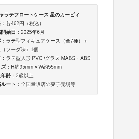
ャラテフロートケース 星のカービィ
格
：各462円（税込）
売開始日
：2025年6月
容
：ラテ型フィギュアケース（全7種）＋
ム（ソーダ味）1個
材
：ラテ型人形 PVC /グラス MABS・ABS
イズ
：H約95mm × W約55mm
象年齢
：3歳以上
売ルート
：全国量販店の菓子売場等