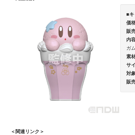
■
キ
価
販
内
ガ
素
サ
対
販
＜関連リンク＞