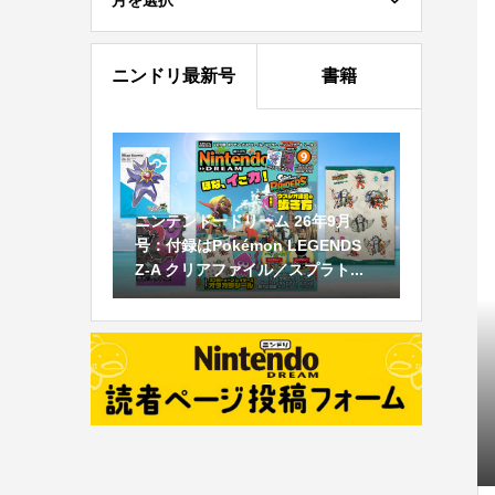
月を選択
ニンドリ最新号
書籍
ニンテンドードリーム 26年9月
号：付録はPokémon LEGENDS
Z-A クリアファイル／スプラト...