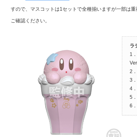
すので、マスコットは1セットで全種揃いますが一部は重
ご確認ください。
ラ
1
Ve
2
3
4
5
6