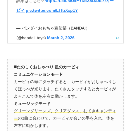
詳細はこちら✨
https://t.co/MUxFYXbXSD
#星のカー
ビィ
pic.twitter.com/LTItrXxp1Y
— バンダイおもちゃ宣伝部（BANDAI）
(@bandai_toys)
March 2, 2026
◼️たのしくおしゃべり 星のカービィ
コミュニケーションモード
カービィの頭にタッチすると、カービィがおしゃべりし
てほっぺが光ります。たくさんタッチするとカービィが
よろこんで体を左右に動かします。
ミュージックモード
グリーングリーンズ、クリアダンス、むてきキャンディ
ー
の3曲に合わせて、カービィが合いの手を入れ、体を
左右に動かします。