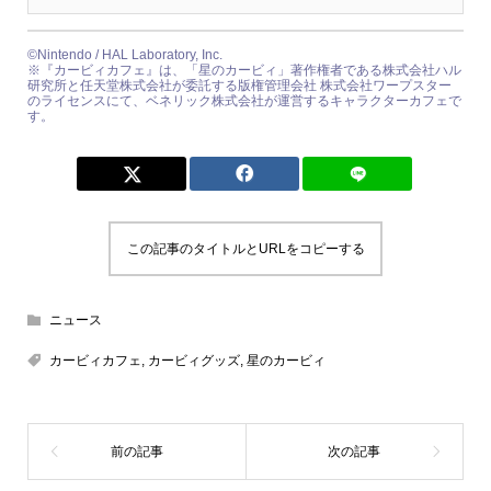
©Nintendo / HAL Laboratory, Inc.
※『カービィカフェ』は、「星のカービィ」著作権者である株式会社ハル
研究所と任天堂株式会社が委託する版権管理会社 株式会社ワープスター
のライセンスにて、ベネリック株式会社が運営するキャラクターカフェで
す。
この記事のタイトルとURLをコピーする
ニュース
カービィカフェ
,
カービィグッズ
,
星のカービィ