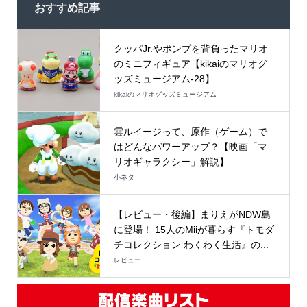
おすすめ記事
クッパJr.やポンプを背負ったマリオ
のミニフィギュア【kikaiのマリオグ
ッズミュージアム-28】
kikaiのマリオグッズミュージアム
雲ルイージって、原作（ゲーム）で
はどんなパワーアップ？【映画「マ
リオギャラクシー」解説】
小ネタ
【レビュー・後編】まりえがNDW島
に登場！ 15人のMiiが暮らす『トモダ
チコレクション わくわく生活』の...
レビュー