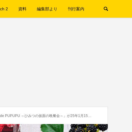
ch 2
資料
編集部より
刊行案内
 PUPUPU ～ひみつの仮面の晩餐会～」が25年1月15日より開催