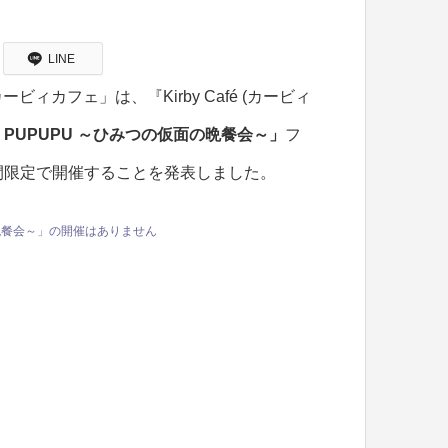
LINE
カフェ」は、『Kirby Café (カービィ
e de PUPUPU ～ひみつの仮面の晩餐会～」
フ
間限定で開催することを発表しました。
仮面の晩餐会～」の開催はありません