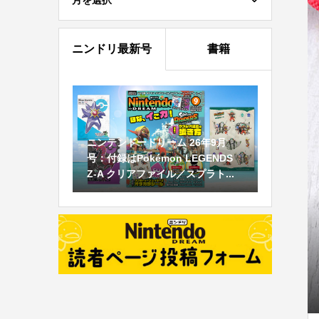
月を選択
ニンドリ最新号
書籍
ニンテンドードリーム 26年9月
号：付録はPokémon LEGENDS
Z-A クリアファイル／スプラト...