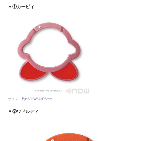
▼①カービィ
サイズ：約H60×W64×D5mm
▼②ワドルディ