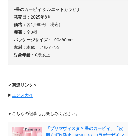
◾️
星のカービィ シルエットカラビナ
発売日
：2025年8月
価格
：各1,980円（税込）
種類
：全3種
パッケージサイズ
：100×90mm
素材
：本体 アルミ合金
対象年齢
：6歳以上
＜関連リンク＞
▶︎
エンスカイ
▼こちらの記事もお楽しみください。
「プリマヴィスタ × 星のカービィ」「皮
脂くずれ防止 UV50 EX」コラボデザイン