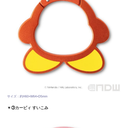
サイズ：約H60×W64×D5mm
▼③カービィ すいこみ