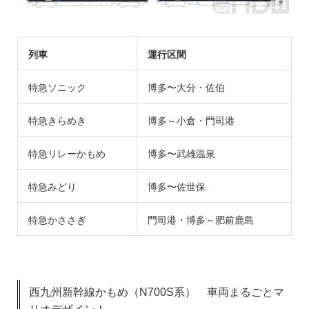
列車
運行区間
特急ソニック
博多〜大分・佐伯
特急きらめき
博多～小倉・門司港
特急リレーかもめ
博多〜武雄温泉
特急みどり
博多〜佐世保
特急かささぎ
門司港・博多～肥前鹿島
西九州新幹線かもめ（N700S系） 車両まるごとマ