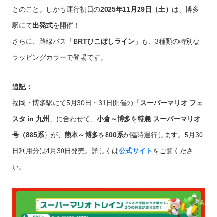
とのこと。しかも運行初日の
2025年11月29日（土）
は、博多
駅にて
出発式
を開催！
さらに、路線バス「
BRTひこぼしライン
」も、3種類の特別な
ラッピングカラーで登場です。
追記：
福岡・博多駅にて5月30日・31日開催の「
スーパーマリオ フェ
スタ in 九州
」に合わせて、
小倉～博多
を
特急 スーパーマリオ
号（885系）
が、
熊本～博多
を
800系
が臨時運行します。5月30
日利用分は4月30日発売。詳しくは
公式サイト
をご覧くださ
い。