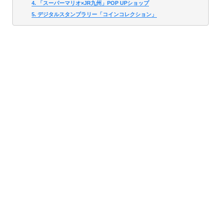
4. 「スーパーマリオ×JR九州」POP UPショップ
5. デジタルスタンプラリー「コインコレクション」