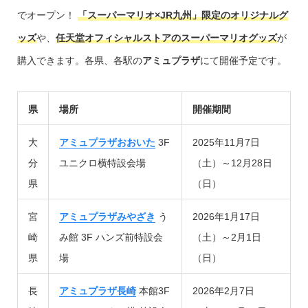
でオープン！
「スーパーマリオ×JR九州」限定のオリジナルグ
ッズ
や、
任天堂オフィシャルストアのスーパーマリオグッズ
が
購入できます。各県、各駅の
アミュプラザ
にて開催予定です。
県
場所
開催期間
大
アミュプラザおおいた
3F
2025年11月7日
分
ユニクロ横特設会場
（土）～12月28日
県
（日）
宮
アミュプラザみやざき
う
2026年1月17日
崎
み館 3F ハンズ前特設会
（土）～2月1日
県
場
（日）
長
アミュプラザ長崎
本館3F
2026年2月7日