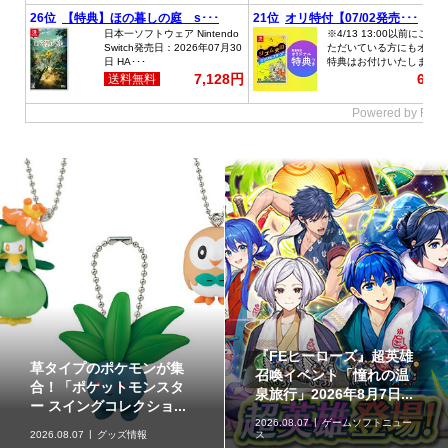
『ドンキーコング バナン
【イベントレポート】実
ザ』のゲーム内イベント
際に草が揺れる生息地づ
「あつめて 泳いで」で...
くりを体験!!「リアル『...
2026.08.06
企画記事
2026.08.06
取材・レポート