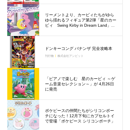
リーメントより、カービィたちがゆら
ゆら揺れるフィギュア第2弾「星のカー
ビィ Swing Kirby in Dream Land」...
ドンキーコング バナンザ 完全攻略本
刊行物
株式会社アンビット
「ピアノで楽しむ 星のカービィ ～ゲ
ーム音楽セレクション～」が 4月26日
に発売
ポケピースの仲間たちがシリコンポー
チになった！12月下旬にカプセルトイ
で登場「ポケピース シリコンポーチ」