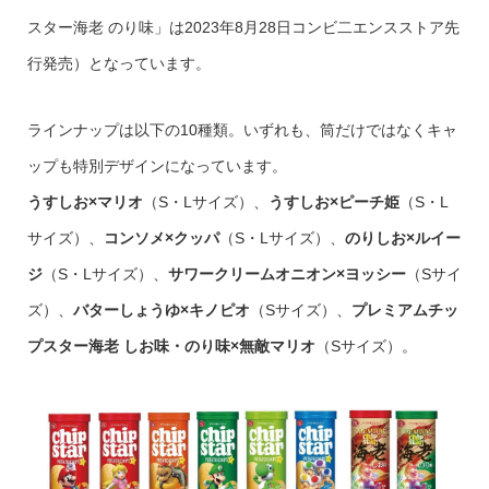
スター海老 のり味」は2023年8月28日コンビ二エンスストア先
行発売）となっています。
ラインナップは以下の10種類。いずれも、筒だけではなくキャ
ップも特別デザインになっています。
うすしお×マリオ
（S・Lサイズ）、
うすしお×ピーチ姫
（S・L
サイズ）、
コンソメ×クッパ
（S・Lサイズ）、
のりしお×ルイー
ジ
（S・Lサイズ）、
サワークリームオニオン×ヨッシー
（Sサイ
ズ）、
バターしょうゆ×キノピオ
（Sサイズ）、
プレミアムチッ
プスター海老 しお味・のり味×無敵マリオ
（Sサイズ）。