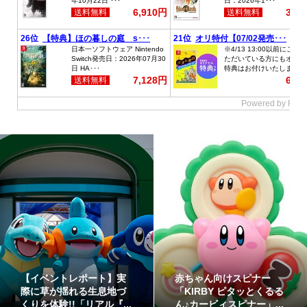
【イベントレポート】実
赤ちゃん向けスピナー
際に草が揺れる生息地づ
「KIRBY ピタッとくるる
くりを体験!!「リアル『...
ん♪カービィスピナー」...