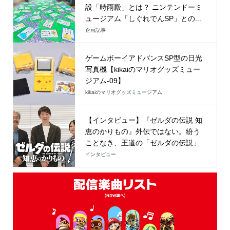
設「時雨殿」とは？ ニンテンドーミ
ュージアム「しぐれでんSP」との...
企画記事
ゲームボーイアドバンスSP型の日光
写真機【kikaiのマリオグッズミュー
ジアム-09】
kikaiのマリオグッズミュージアム
【インタビュー】『ゼルダの伝説 知
恵のかりもの』外伝ではない。紛う
ことなき、王道の「ゼルダの伝説」
インタビュー