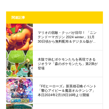
関連記事
マリオの宿敵・クッパが目印！ 「ニン
テンドーマガジン 2024 winter」11月
30日頃から無料配布＆デジタル版が...
木陰で休むポケモンたちを再現できる
ジオラマ「森のポケモンたち」第2弾が
登場
『FEヒーローズ』新英雄召喚イベント
「響心アイビー＆魔器オルテンシア」
本日2024年2月19日16時より開催