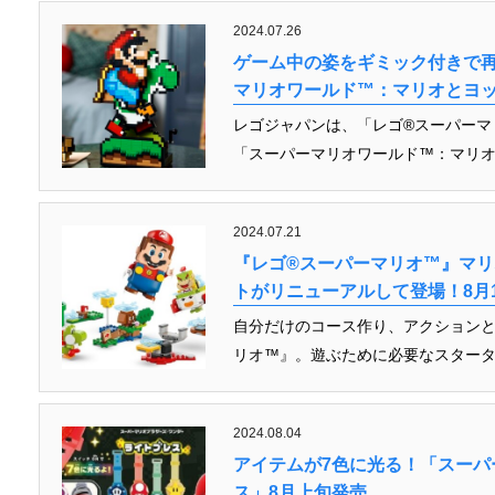
2024.07.26
ゲーム中の姿をギミック付きで再
マリオワールド™：マリオとヨッ
レゴジャパンは、「レゴ®スーパーマ
「スーパーマリオワールド™：マリオとヨ
2024.07.21
『レゴ®スーパーマリオ™』マ
トがリニューアルして登場！8月
自分だけのコース作り、アクションと
リオ™』。遊ぶために必要なスターター
2024.08.04
アイテムが7色に光る！「スーパ
ス」8月上旬発売