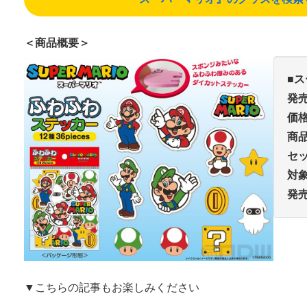
＜商品概要＞
■
発
価
商
セ
対
発
▼こちらの記事もお楽しみください