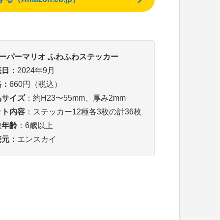
スーパーマリオ ふわふわステッカー
売日：
2024年9月
格：
660円（税込）
品サイズ
：約H23〜55mm、厚み2mm
ット内容
：ステッカー12種各3枚の計36枚
象年齢
：6歳以上
売元：
エンスカイ