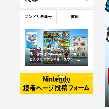
月を選択
ニンドリ最新号
書籍
ニンテンドードリーム 26年9月
号：付録はPokémon LEGENDS
Z-A クリアファイル／スプラト...