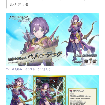
ルナデッタ」
CV：辻あゆみ イラスト：ゲソきんぐ