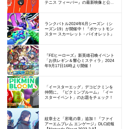
テニス フィーバー』の最新映像と公...
ランクバトル2024年6月シーズン（シ
ーズン19）が開催中！『ポケットモン
スター スカーレット・バイオレット』
『FEヒーローズ』新英雄召喚イベント
「お供レギン＆響心ミスティラ」2024
年9月17日16時より開催！
「イースターエッグ」デコピクミンを
仲間に。『ピクミンブルーム』「イー
スターイベント」のお題をチェック！
紋章士と「邪竜の章」追加！『ファイ
アーエムブレム エンゲージ』DLC続報
【Nintendo Direct 2023.2.9】