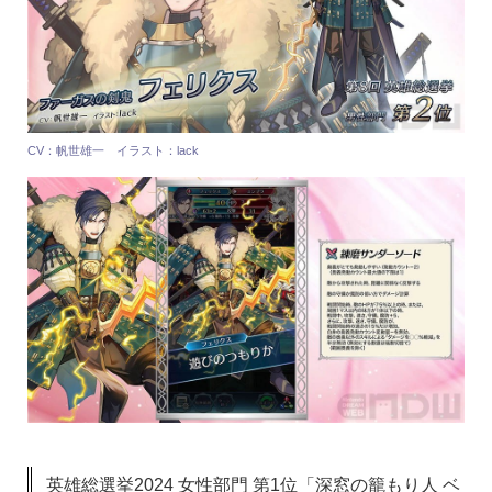
CV：帆世雄一 イラスト：lack
英雄総選挙2024 女性部門 第1位「深窓の籠もり人 ベ