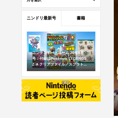
月を選択
ニンドリ最新号
書籍
ニンテンドードリーム 26年9月
号：付録はPokémon LEGENDS
Z-A クリアファイル／スプラト...