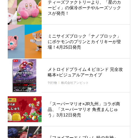
ティーズファクトリーより、「星のカ
ービィ」の保冷ポーチやルーズソック
スが発売！
ミニサイズブロック「ナノブロック」
にポケモンのプリンとカイリキーが登
場！4月25日発売
メトロイドプライム 4 ビヨンド 完全攻
略本+ビジュアルアーカイブ
刊行物
株式会社アンビット
「スーパーマリオ×JR九州」コラボ商
品、「スーパーマリオ 角煮まんじゅ
う」3月12日発売
『ファイアーエムブレム 暁の女神』