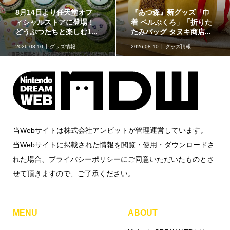
イラストが特徴的な『ス
原作再現がスゴい「ギャ
ーパーマリオブラザー
ラクシーコート」の細部
ズ』のフロート【kikai...
に注目！元ネタも合わ...
2026.08.09
kikaiのマリオグッズ
ミュージアム
2026.08.09
企画記事
当Webサイトは株式会社アンビットが管理運営しています。
当Webサイトに掲載された情報を閲覧・使用・ダウンロードさ
れた場合、プライバシーポリシーにご同意いただいたものとさ
せて頂きますので、ご了承ください。
MENU
ABOUT