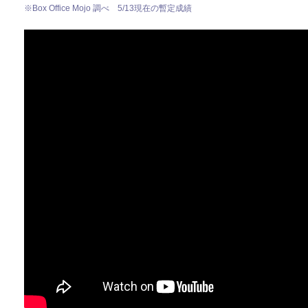
※Box Office Mojo 調べ 5/13現在の暫定成績