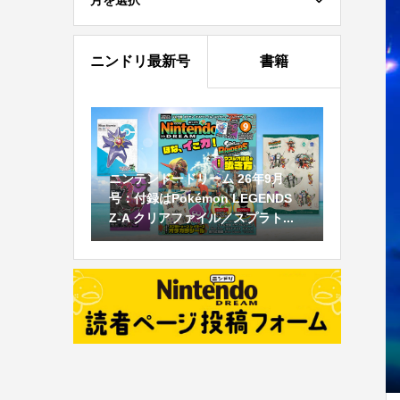
月を選択
ニンドリ最新号
書籍
ニンテンドードリーム 26年9月
号：付録はPokémon LEGENDS
Z-A クリアファイル／スプラト...