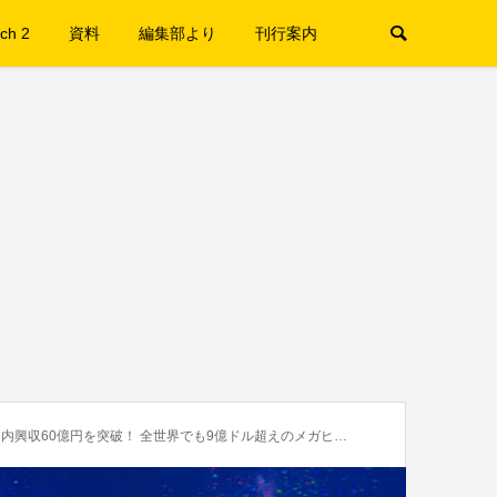
ch 2
資料
編集部より
刊行案内
0億円を突破！ 全世界でも9億ドル超えのメガヒットを記録中！