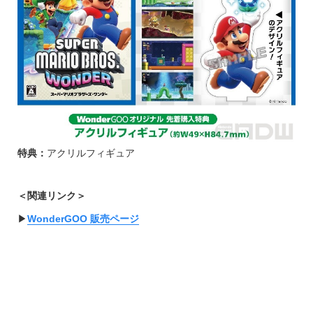
特典：
アクリルフィギュア
＜関連リンク＞
▶︎
WonderGOO 販売ページ