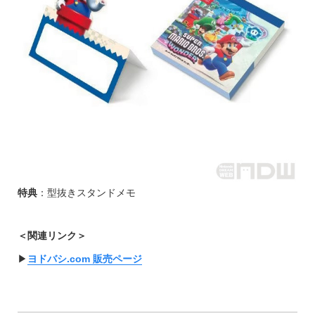
特典
：型抜きスタンドメモ
＜関連リンク＞
▶︎
ヨドバシ.com 販売ページ