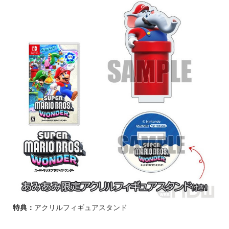
特典：
アクリルフィギュアスタンド