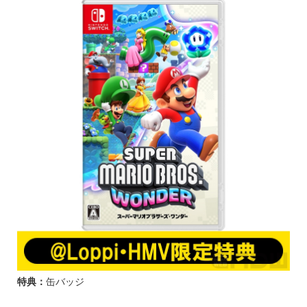
特典：
缶バッジ