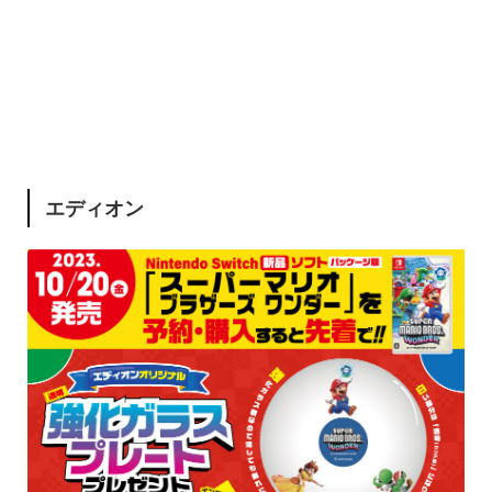
エディオン