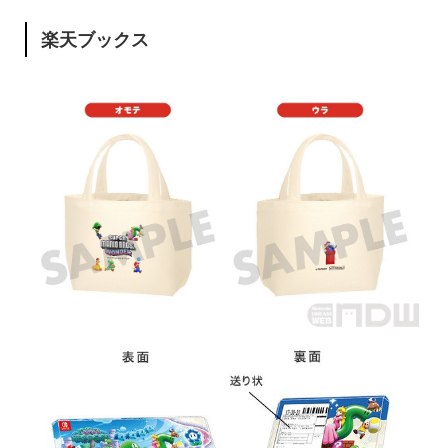
楽天ブックス