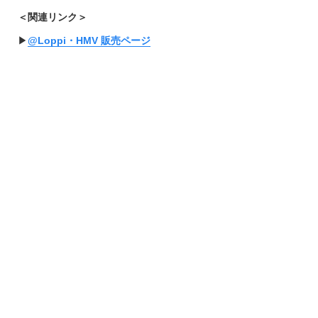
＜関連リンク＞
▶︎
@Loppi・HMV 販売ページ