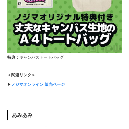
特典：
キャンバストートバッグ
＜関連リンク＞
▶︎
ノジマオンライン 販売ページ
あみあみ