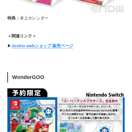
特典：
卓上カレンダー
＜関連リンク＞
▶︎
Joshin webショップ 販売ページ
WonderGOO