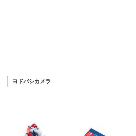
ヨドバシカメラ