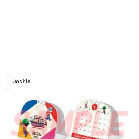
Joshin