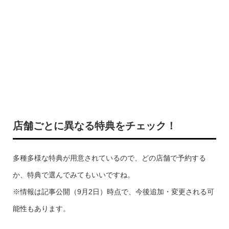
店舗ごとに異なる特典をチェック！
多種多様な特典が用意されているので、どの店舗で予約する
か、特典で選んでみてもいいですね。
※情報は記事公開（9月2日）時点で、今後追加・変更される可
能性もあります。