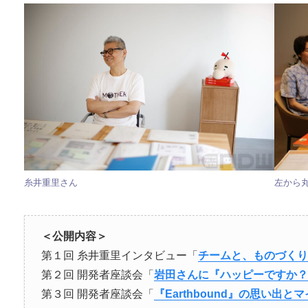
糸井重里さん
左から
＜公開内容＞
第１回 糸井重里インタビュー「
チームと、ものづくり
第２回 開発者座談会「
岩田さんに『ハッピーですか？
第３回 開発者座談会「
『Earthbound』の思い出