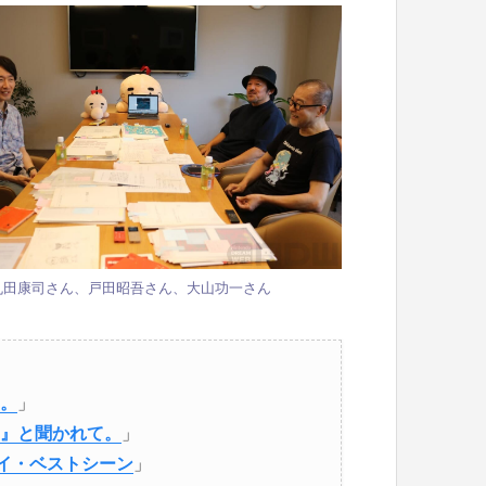
丸田康司さん、戸田昭吾さん、大山功一さん
。
」
』と聞かれて。
」
とマイ・ベストシーン
」