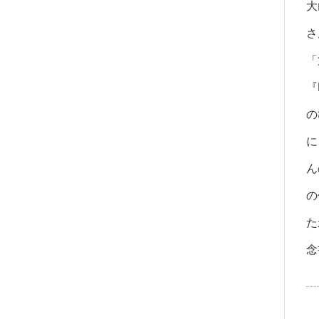
大
さ
「
『
の
に
ん
の
た
念