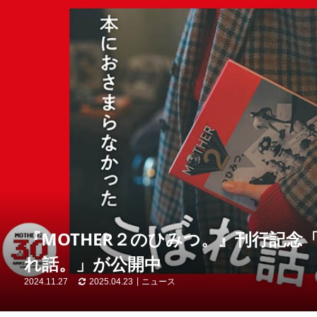
『MOTHER２のひみつ。』刊行記
れ話。」が公開中
2024.11.27
2025.04.23
ニュース