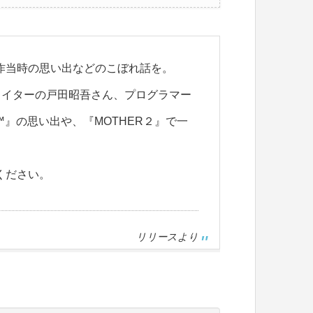
制作当時の思い出などのこぼれ話を。
ライターの戸田昭吾さん、プログラマー
d™』の思い出や、『MOTHER２』で一
ください。
リリースより
」