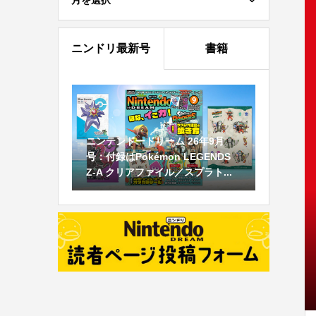
月を選択
ニンドリ最新号
書籍
ニンテンドードリーム 26年9月
号：付録はPokémon LEGENDS
Z-A クリアファイル／スプラト...