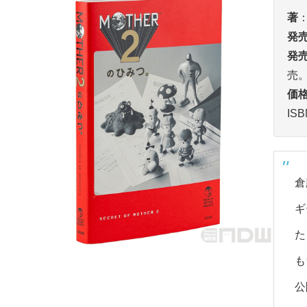
著
発
発
売
価
ISB
倉
ギ
た
も
公