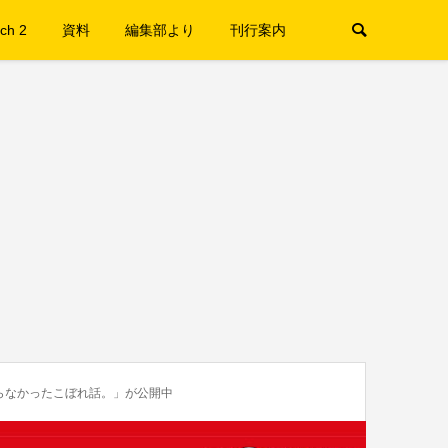
ch 2
資料
編集部より
刊行案内
まらなかったこぼれ話。」が公開中