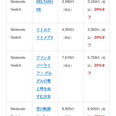
Nintendo
DELTARU
3,980
3,184
円
円（税
Switch
NE
20%オ
（税込）
込）
フ
Nintendo
リトルナ
4,950
3,960
円
円（税
Switch
イトメア3
20%オ
（税込）
込）
フ
Nintendo
ファンタ
7,678
5,758
円
円（税
Switch
ジーライ
25%オ
（税込）
込）
フｉ グル
フ
グルの竜
と時をぬ
すむ少女
Nintendo
空の軌跡
8,800
6,600
円
円（税