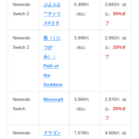
Nintendo
ぷよぷよ
5,489
3,842
円
円（税
Switch 2
™テトリ
30%オ
（税込）
込）
ス®２Ｓ
フ
Nintendo
祇（くに
3,990
2,992
円
円（税
Switch 2
つが
25%オ
（税込）
込）
み）：
フ
Path of
the
Goddess
Nintendo
Minecraft
3,960
2,970
円
円（税
Switch
25%オ
（税込）
込）
フ
Nintendo
ドラゴン
7,678
4,606
円
円（税