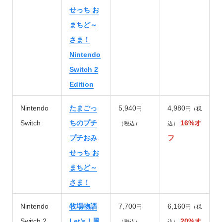
せっち お
まちど～
さま！
Nintendo
Switch 2
Edition
Nintendo
たまごっ
5,940
4,980
円
円（税
Switch
ちのプチ
16%オ
（税込）
込）
プチおみ
フ
せっち お
まちど～
さま！
Nintendo
牧場物語
7,700
6,160
円
円（税
Switch 2
Let’s！風
20%オ
（税込）
込）