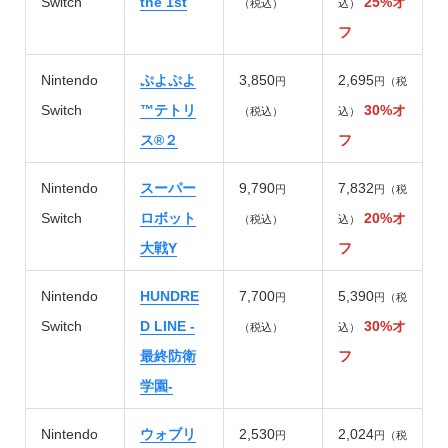
Switch
the 1st
25%オ
（税込）
込）
フ
Nintendo
ぷよぷよ
3,850
2,695
円
円（税
Switch
™テトリ
30%オ
（税込）
込）
ス®２
フ
Nintendo
スーパー
9,790
7,832
円
円（税
Switch
ロボット
20%オ
（税込）
込）
大戦Y
フ
Nintendo
HUNDRE
7,700
5,390
円
円（税
Switch
D LINE -
30%オ
（税込）
込）
最終防衛
フ
学園-
Nintendo
ウォブリ
2,530
2,024
円
円（税