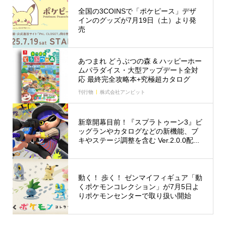
全国の3COINSで「ポケピース」デザ
インのグッズが7月19日（土）より発
売
あつまれ どうぶつの森 & ハッピーホー
ムパラダイス・大型アップデート全対
応 最終完全攻略本+究極超カタログ
刊行物
株式会社アンビット
新章開幕目前！『スプラトゥーン3』ビ
ッグランやカタログなどの新機能、ブ
キやステージ調整を含む Ver.2.0.0配...
動く！ 歩く！ ゼンマイフィギュア「動
くポケモンコレクション」が7月5日よ
りポケモンセンターで取り扱い開始