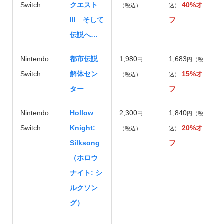
Switch
クエスト
40%オ
（税込）
込）
III そして
フ
伝説へ…
Nintendo
都市伝説
1,980
1,683
円
円（税
Switch
解体セン
15%オ
（税込）
込）
ター
フ
Nintendo
Hollow
2,300
1,840
円
円（税
Switch
Knight:
20%オ
（税込）
込）
Silksong
フ
（ホロウ
ナイト: シ
ルクソン
グ）