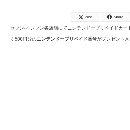
Post
Share
セブン‐イレブン各店舗にてニンテンドープリペイドカード 
く500円分の
ニンテンドープリペイド番号
がプレゼントさ