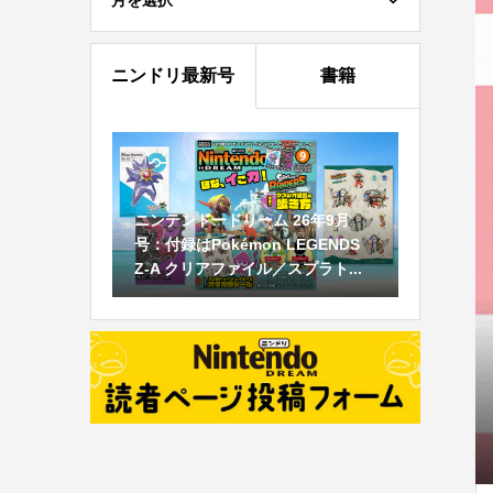
月を選択
ニンドリ最新号
書籍
ニンテンドードリーム 26年9月
号：付録はPokémon LEGENDS
Z-A クリアファイル／スプラト...