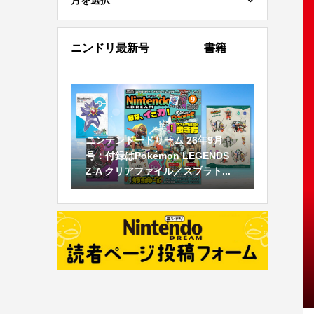
月を選択
ニンドリ最新号
書籍
ニンテンドードリーム 26年9月
号：付録はPokémon LEGENDS
Z-A クリアファイル／スプラト...