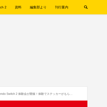
ch 2
資料
編集部より
刊行案内
do Switch 2 体験会が開催！体験でステッカーがもらえる