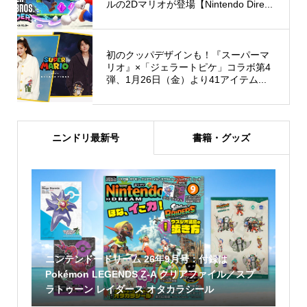
ルの2Dマリオが登場【Nintendo Dire...
初のクッパデザインも！『スーパーマ
リオ』×「ジェラートピケ」コラボ第4
弾、1月26日（金）より41アイテム...
ニンドリ最新号
書籍・グッズ
ニンテンドードリーム 26年9月号：付録は
Pokémon LEGENDS Z-A クリアファイル／スプ
ラトゥーン レイダース オタカラシール