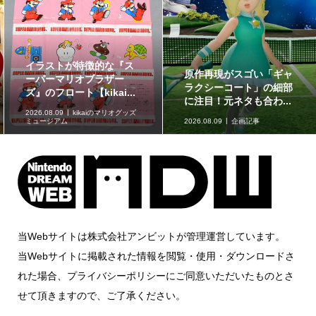
イラストが特徴的な『ス
原作再現がスゴい「ギャ
ーパーマリオブラザー
ラクシーコート」の細部
ズ』のフロート【kikai...
に注目！元ネタも合わ...
2026.08.09
kikaiのマリオグッズ
ミュージアム
2026.08.09
企画記事
当Webサイトは株式会社アンビットが管理運営しています。
当Webサイトに掲載された情報を閲覧・使用・ダウンロードさ
れた場合、プライバシーポリシーにご同意いただいたものとさ
せて頂きますので、ご了承ください。