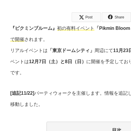
Post
Share
『ピクミンブルーム』
初の有料イベント
「Pikmin Bloom
で開催
されます。
リアルイベントは
「東京ドームシティ」
周辺にて
11月2
ベントは
12月7日（土）と8日（日）
に開催を予定してお
です。
[追記11/22]
パーティウォークを主催します。情報を追記
移動しました。
目次