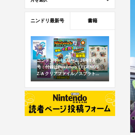
月を選択
ニンドリ最新号
書籍
ニンテンドードリーム 26年9月
号：付録はPokémon LEGENDS
Z-A クリアファイル／スプラト...