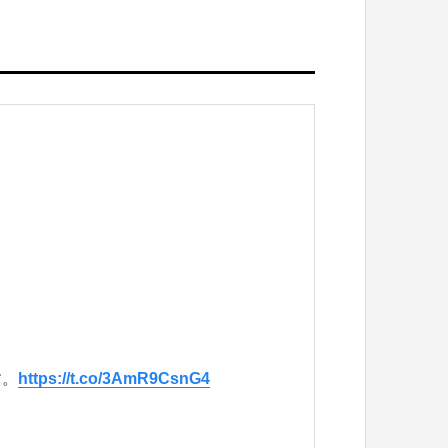
す。
https://t.co/3AmR9CsnG4