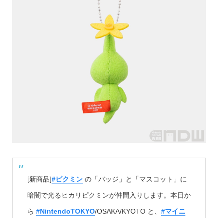
[新商品]
#ピクミン
の「バッジ」と「マスコット」に
暗闇で光るヒカリピクミンが仲間入りします。本日か
ら
#NintendoTOKYO
/OSAKA/KYOTO と、
#マイニ