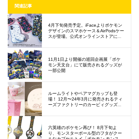
関連記事
4月下旬発売予定。iFaceよりポケモン
デザインのスマホケース＆AirPodsケー
スが登場。公式オンラインストアに...
11月1日より開催の巡回企画展「ポケ
モン天文台」にて販売されるグッズが
一部公開
ルームライトやペアマグカップも登
場！ 12月〜24年3月に発売されるティ
ーズファクトリーのカービィグッズ...
六英雄のポケモン再び！ 8月下旬よ
り、モンスターボール型のフタがクー
ルなカプセルトイ「ポケモン モンス...