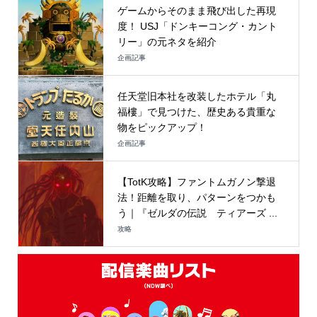
ゲームからそのまま飛び出した再現
度！ USJ「ドンキーコング・カント
リー」の元ネタを紹介
企画記事
任天堂旧本社を改装したホテル「丸
福樓」で見つけた、歴史ある貴重な
物をピックアップ！
企画記事
【TotK攻略】ファントムガノン撃退
法！距離を取り、パターンをつかも
う｜『ゼルダの伝説 ティアーズ ...
攻略