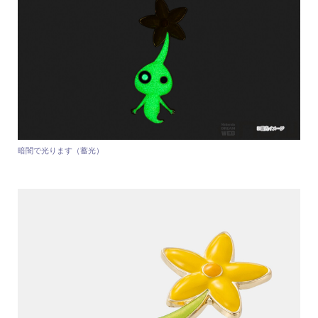
暗闇で光ります（蓄光）