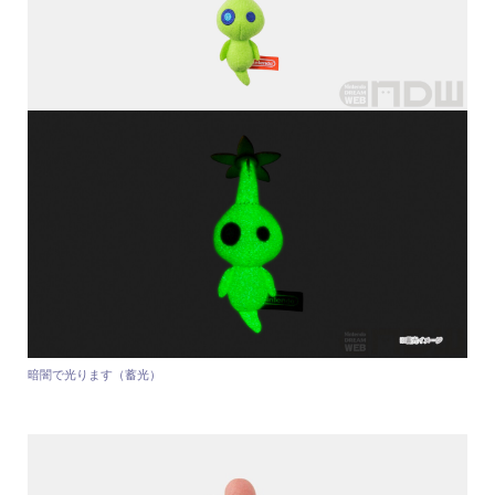
暗闇で光ります（蓄光）