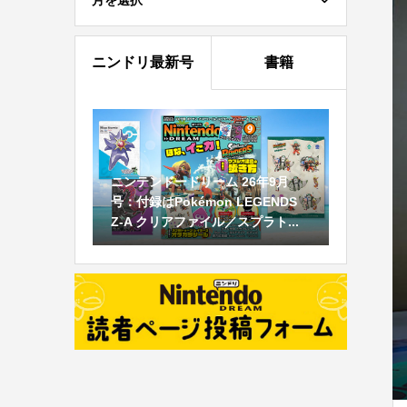
月を選択
ニンドリ最新号
書籍
ニンテンドードリーム 26年9月
号：付録はPokémon LEGENDS
Z-A クリアファイル／スプラト...