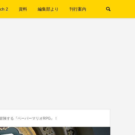
ch 2
資料
編集部より
刊行案内
冒険する『ペーパーマリオRPG』！