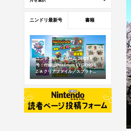
月を選択
ニンドリ最新号
書籍
ニンテンドードリーム 26年9月
号：付録はPokémon LEGENDS
Z-A クリアファイル／スプラト...