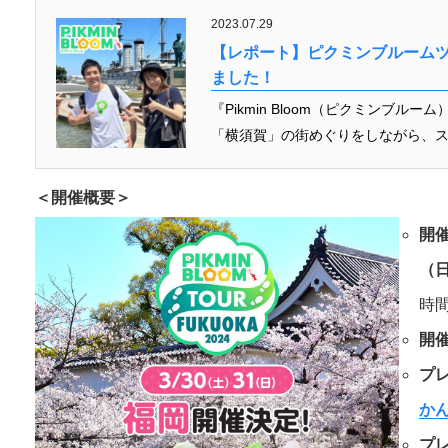
2023.07.29
【レポート】ピクミンブルームツア
ました！
『Pikmin Bloom（ピクミンブ
「横須賀」の街めぐりをしながら、ス
＜開催概要＞
開
（
時間：
開
プ
かん
プ