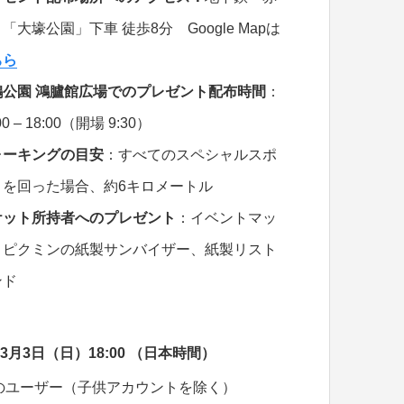
「大壕公園」下車 徒歩8分 Google Mapは
ちら
鶴公園 鴻臚館広場でのプレゼント配布時間
：
00 – 18:00（開場 9:30）
ォーキングの目安
：すべてのスペシャルスポ
トを回った場合、約6キロメートル
ケット所持者へのプレゼント
：イベントマッ
、ピクミンの紙製サンバイザー、紙製リスト
ンド
24年3月3日（日）18:00 （日本時間）
お持ちのユーザー（子供アカウントを除く）