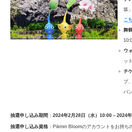
坂」
こ
舞
10:
ウ
ッ
チ
プ
バ
抽選申し込み期間
：
2024年2月28日（水）10:00 – 20
抽選申し込み資格
：Pikmin Bloomのアカウントを