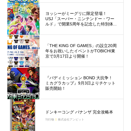
ヨッシーがミーグリに限定登場！
USJ「スーパー・ニンテンドー・ワー
ルド」で開業5周年を記念した特別体...
「THE KING OF GAMES」の設立20周
年をお祝いしたイベントがTOBICHI東
京で3月17日より開催！
『バディミッション BOND 大抗争！
ミカグラカップ』9月3日よりチケット
販売開始！
ドンキーコング バナンザ 完全攻略本
刊行物
株式会社アンビット