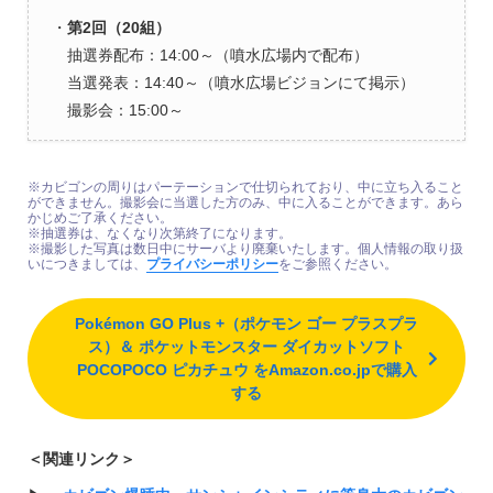
・
第2回（20組）
抽選券配布：14:00～（噴水広場内で配布）
当選発表：14:40～（噴水広場ビジョンにて掲示）
撮影会：15:00～
※カビゴンの周りはパーテーションで仕切られており、中に立ち入ること
ができません。撮影会に当選した方のみ、中に入ることができます。あら
かじめご了承ください。
※抽選券は、なくなり次第終了になります。
※撮影した写真は数日中にサーバより廃棄いたします。個人情報の取り扱
いにつきましては、
プライバシーポリシー
をご参照ください。
Pokémon GO Plus +（ポケモン ゴー プラスプラ
ス）＆ ポケットモンスター ダイカットソフト
POCOPOCO ピカチュウ をAmazon.co.jpで購入
する
＜関連リンク＞