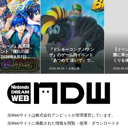
【イベントレポート】実
赤ちゃん向けスピナー
際に草が揺れる生息地づ
「KIRBY ピタッとくるる
くりを体験!!「リアル『...
ん♪カービィスピナー」...
2026.08.06
取材・レポート
2026.08.06
グッズ情報
当Webサイトは株式会社アンビットが管理運営しています。
当Webサイトに掲載された情報を閲覧・使用・ダウンロードさ