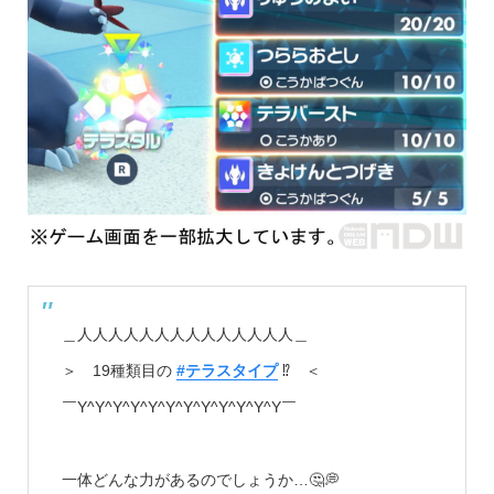
＿人人人人人人人人人人人人人人＿
＞ 19種類目の
#テラスタイプ
⁉️ ＜
￣Y^Y^Y^Y^Y^Y^Y^Y^Y^Y^Y^Y￣
一体どんな力があるのでしょうか…🤔💭