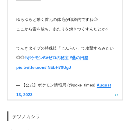
━━━━━━
ゆらゆらと動く首元の体毛が印象的ですね🧐
ここから雷を放ち、あたりを焼きつくすんだとか⚡️
でんきタイプの特殊技「じんらい」で攻撃するみたい
💥💥
#ポケモンSVゼロの秘宝
#藍の円盤
pic.twitter.com/iNEbH79UgJ
— 【公式】ポケモン情報局 (@poke_times)
August
13, 2023
テツノカシラ