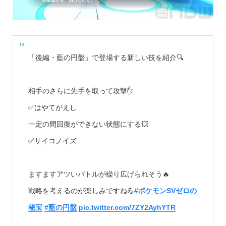
「後編・藍の円盤」で登場する新しい技を紹介🔍
相手のさらに先手を取って攻撃✋
✅はやてがえし
一定の間回復ができない状態にする💥
✅サイコノイズ
ますますアツいバトルが繰り広げられそう🔥
戦略を考えるのが楽しみですね💪
#ポケモンSVゼロの
秘宝
#藍の円盤
pic.twitter.com/7ZY2AyhYTR