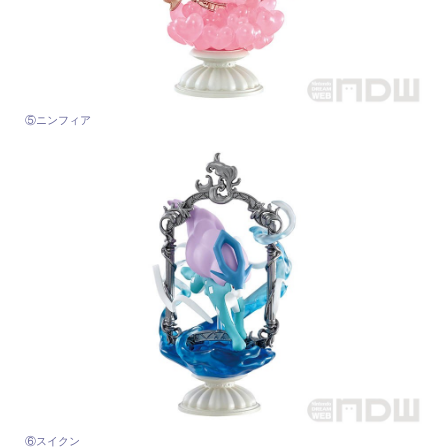
⑤ニンフィア
⑥スイクン